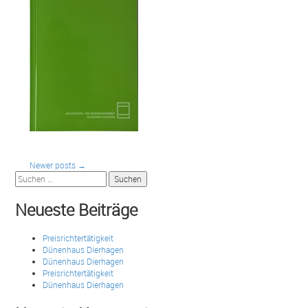
Posts
Newer posts
→
Suchen
nach:
navigation
Neueste Beiträge
Preisrichtertätigkeit
Dünenhaus Dierhagen
Dünenhaus Dierhagen
Preisrichtertätigkeit
Dünenhaus Dierhagen