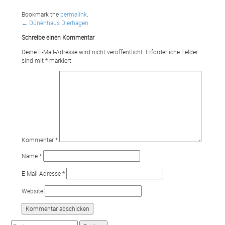
Bookmark the
permalink
.
Post
←
Dünenhaus Dierhagen
Schreibe einen Kommentar
navigation
Deine E-Mail-Adresse wird nicht veröffentlicht.
Erforderliche Felder
sind mit
*
markiert
Kommentar
*
Name
*
E-Mail-Adresse
*
Website
Suchen