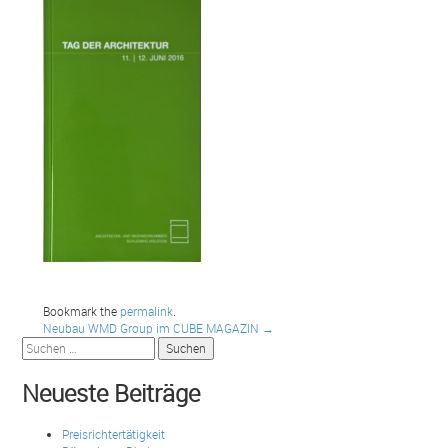
Bookmark the
permalink
.
Post
Neubau WMD Group im CUBE MAGAZIN
→
Suchen
nach:
navigation
Neueste Beiträge
Preisrichtertätigkeit