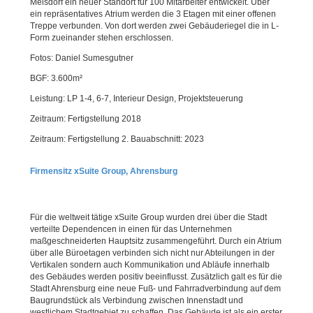
Melsdorf ein neuer Standort für 100 Mitarbeiter entwickelt. Über
ein repräsentatives Atrium werden die 3 Etagen mit einer offenen
Treppe verbunden. Von dort werden zwei Gebäuderiegel die in L-
Form zueinander stehen erschlossen.
Fotos: Daniel Sumesgutner
BGF: 3.600m²
Leistung: LP 1-4, 6-7, Interieur Design, Projektsteuerung
Zeitraum: Fertigstellung 2018
Zeitraum: Fertigstellung 2. Bauabschnitt: 2023
Firmensitz xSuite Group, Ahrensburg
Für die weltweit tätige xSuite Group wurden drei über die Stadt
verteilte Dependencen in einen für das Unternehmen
maßgeschneiderten Hauptsitz zusammengeführt. Durch ein Atrium
über alle Büroetagen verbinden sich nicht nur Abteilungen in der
Vertikalen sondern auch Kommunikation und Abläufe innerhalb
des Gebäudes werden positiv beeinflusst. Zusätzlich galt es für die
Stadt Ahrensburg eine neue Fuß- und Fahrradverbindung auf dem
Baugrundstück als Verbindung zwischen Innenstadt und
westlichem Stadtgebiet zu schaffen. Das Gebäude ist als ein erster